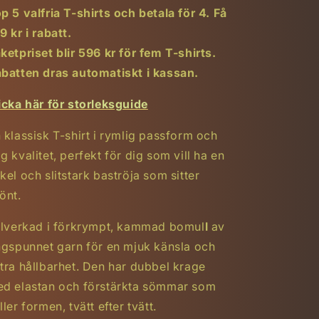
Köp
Köp
p 5 valfria T-shirts och betala för 4. Få
fem
fem
9 kr i rabatt.
och
och
ketpriset blir 596 kr för fem T-shirts.
få
få
den
den
batten dras automatiskt i kassan.
femte
femte
tröjan
tröjan
icka här för storleksguide
gratis.
gratis.
 klassisk T-shirt i rymlig passform och
g kvalitet, perfekt för dig som vill ha en
kel och slitstark baströja som sitter
önt.
llverkad i förkrympt, kammad bomul
l
av
ngspunnet garn för en mjuk känsla och
tra hållbarhet. Den har dubbel krage
d elastan och förstärkta sömmar som
ller formen, tvätt efter tvätt.