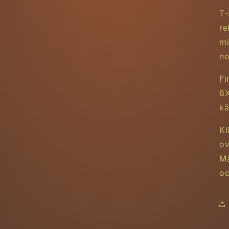
T-
re
mi
no
Fi
6X
kä
Kl
o
Mä
oc