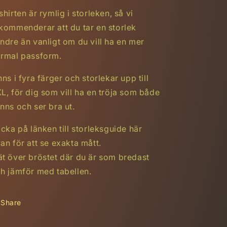
shirten är rymlig i storleken, så vi
kommenderar att du tar en storlek
ndre än vanligt om du vill ha en mer
rmal passform.
nns i fyra färger och storlekar upp till
L, för dig som vill ha en tröja som både
nns och ser bra ut.
icka på länken till storleksguide här
van
för att se exakta mått.
t över bröstet där du är som bredast
h jämför med tabellen.
Share