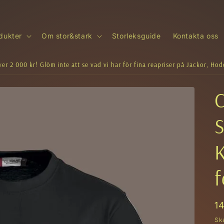
dukter
Om stor&stark
Storleksguide
Kontakta oss
ver 2 000 kr! Glöm inte att se vad vi har för fina reapriser på Jackor, Ho
C
S
K
f
O
1
pr
Sk