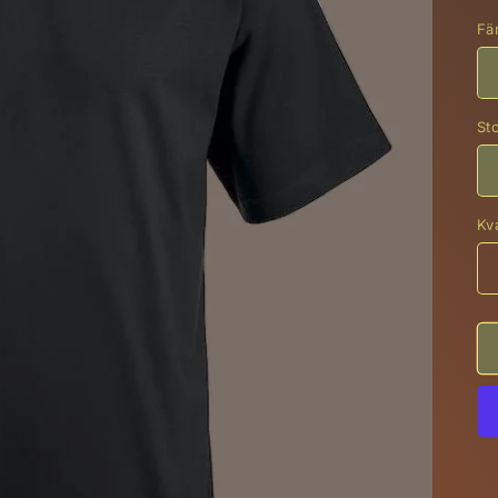
Fä
St
Kva
Kv