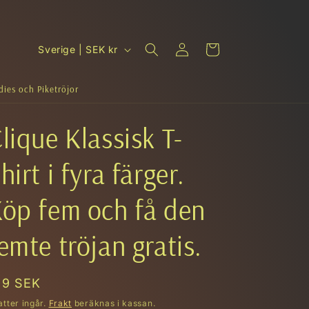
Logga
L
Varukorg
Sverige | SEK kr
in
a
n
ddies och Piketröjor
d
lique Klassisk T-
/
R
hirt i fyra färger.
e
g
öp fem och få den
i
o
emte tröjan gratis.
n
rdinarie
49 SEK
is
atter ingår.
Frakt
beräknas i kassan.