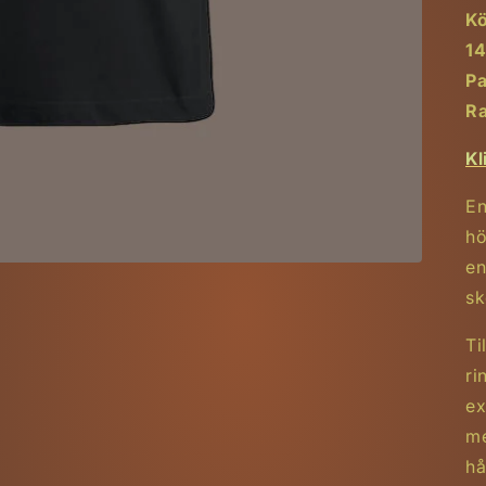
Kö
14
Pa
Ra
Kl
En
hö
en
sk
Ti
ri
ex
me
hå