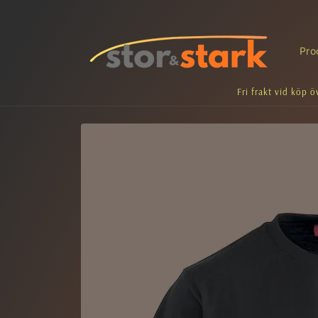
vidare
till
innehåll
Pro
Fri frakt vid köp ö
Gå vidare till
produktinformation